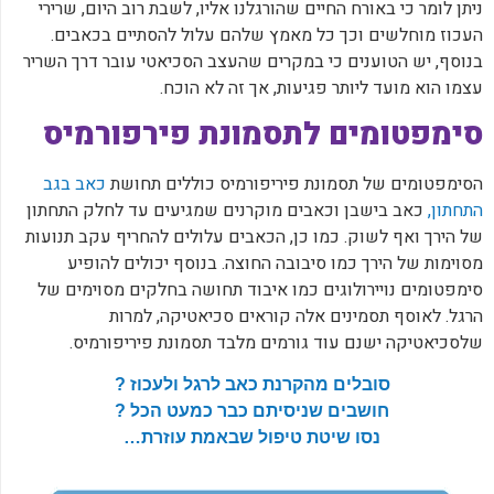
ניתן לומר כי באורח החיים שהורגלנו אליו, לשבת רוב היום, שרירי
העכוז מוחלשים וכך כל מאמץ שלהם עלול להסתיים בכאבים.
בנוסף, יש הטוענים כי במקרים שהעצב הסכיאטי עובר דרך השריר
עצמו הוא מועד ליותר פגיעות, אך זה לא הוכח.
סימפטומים לתסמונת פירפורמיס
הסימפטומים של תסמונת פיריפורמיס כוללים תחושת
כאב בגב
התחתון,
כאב בישבן וכאבים מוקרנים שמגיעים עד לחלק התחתון
של הירך ואף לשוק. כמו כן, הכאבים עלולים להחריף עקב תנועות
מסוימות של הירך כמו סיבובה החוצה. בנוסף יכולים להופיע
סימפטומים נויירולוגים כמו איבוד תחושה בחלקים מסוימים של
הרגל. לאוסף תסמינים אלה קוראים סכיאטיקה, למרות
שלסכיאטיקה ישנם עוד גורמים מלבד תסמונת פיריפורמיס.
סובלים מהקרנת כאב לרגל ולעכוז ?
חושבים שניסיתם כבר כמעט הכל ?
נסו שיטת טיפול שבאמת עוזרת…