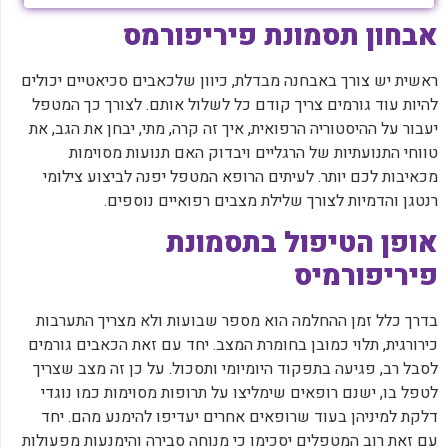
אבחון תסמונת פיריפורמס
ראשית יש צורך באבחנה מבדלת, כיוון שלכאבים סכיאטיים יכולים
להיות עוד גורמים צריך קודם כל לשלול אותם. לצורך כך המטפל
יעבור על ההיסטוריה הרפואית, איך זה קרה, מתי, יבחן את הגב, את
טווחי התנועתיות של הרגליים ויבדוק האם תנועות מסוימות
מכאיבות לכם יותר. לעיתים הרופא המטפל יפנה לביצוע צילומי
רנטגן והדמיות לצורך שלילת מצבים רפואיים נוספים.
אופן הטיפול בתסמונת
פיריפורמיס
בדרך כלל זמן ההחלמה הוא מספר שבועות ולא מצריך התערבות
כירורגית, תלוי כמובן בחומרת המצב. יחד עם זאת הכאבים גורמים
לסבל רב, פגיעה בתפקוד היומיומי ותסכול. על כן זה מצב שצריך
לטפל בו, ישנם רופאים שימליצו על תרופות מסוימות כמו נוגדי
דלקת למיניהן בעוד שרופאים אחרים יעדיפו להימנע מהם. יחד
עם זאת רוב המטפלים יסכימו כי מנוחה סבירה והימנעות מפעולות