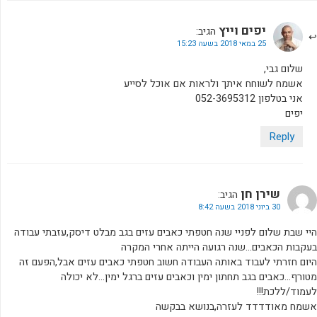
יפים וייץ
הגיב:
25 במאי 2018 בשעה 15:23
שלום גבי,
אשמח לשוחח איתך ולראות אם אוכל לסייע
אני בטלפון 052-3695312
יפים
Reply
שירן חן
הגיב:
30 ביוני 2018 בשעה 8:42
היי שבת שלום לפניי שנה חטפתי כאבים עזים בגב מבלט דיסק,עזבתי עבודה
בעקבות הכאבים…שנה רגועה הייתה אחרי המקרה
היום חזרתי לעבוד באותה העבודה חשוב חטפתי כאבים עזים אבל,הפעם זה
מטורף…כאבים בגב תחתון ימין וכאבים עזים ברגל ימין…לא יכולה
לעמוד/ללכת!!!
אשמח מאודדדד לעזרה,בנושא בבקשה