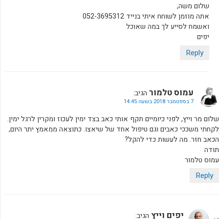
שלום משה,
אתה מוזמן לשוחח איתי בנייד 052-3695312
ואשמח לסייע לך במה שאוכל
יפים
Reply
עמוס טלמור
הגיב:
7 בספטמבר 2018 בשעה 14:45
שלום מר וייץ, לפני כיומיים תקף אותי כאב בצד ימין לעכוז ומקרין לרגל ימין.
לקחתי משככי כאבים וגם טיפול אחד של שיאצו. כתוצאה ממאמץ יתר היום,
הכאב חזר. מה לעשות כדי להקל?
תודה
עמוס טלמור
Reply
יפים וייץ
הגיב: