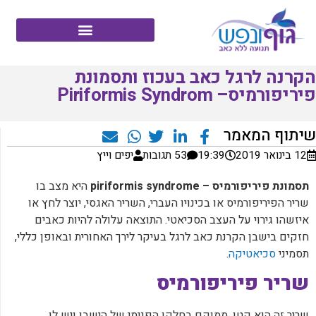
הקרנה לרגל כאב בעכוז ותסמונת
פיריפורמיס– Piriformis Syndrom
שיתוף המאמר
12 בינואר 2019
19:39
53 תגובות
יפים וייץ
תסמונת פיריפורמיס – piriformis syndrome
היא מצב בו
שריר הפיריפורמיס או בכינויו העברי, השריר האגסי, יוצר לחץ או
איזשהו גירוי על העצב הסכיאטי. התוצאה עלולה להיות כאבים
חזקים בישבן הקרנת כאב לרגל בעיקר לירך האחורית ובאופן כללי,
תסמיני
סכיאטיקה
.
שריר פיריפורמיס
שריר זה הוא קטן, ממוקם בחלקו הפנימי של הישבן ויש לו