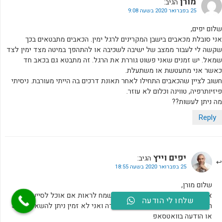
מורן
הגיב:
25 בפברואר 2020 בשעה 9:08
שלום יפים,
אני סובלת מכאבים בישבן המקרינים לרגל ימין. הכאבים מתבטאים בכך
שקשה לי לעבור ממצב של ישיבה לשכיבה או להתהפך במיטה מצד ימין לצד
שמאל. יש זמנים שאני פשוט גוררת את הרגל. זה מתבטא גם בכאב חד
כאשר אני מתעטשת או משתעלת.
חשוב לציין שהכאבים התחילו לאחר תאונת דרכים בה הייתי מעורבת. ניסיתי
פיזיותרפיה, טווינה וכלום לא עוזר.
מה ניתן לעשות??
Reply
יפים וייץ
הגיב:
25 בפברואר 2020 בשעה 18:55
שלום מורן,
את מוזמנת לשוחח איתי בטלפון ואשמח לראות אם אוכל לסייע לך
שלחו לי הודעה
הנייד שלי הוא 052-3695312, במידה ואני לא זמין ניתן להשאיר SMS
או הודעה בוואטסאפ