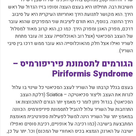
חשיבות רבה. תחילתו היא בעצם העצה וסופו בזיז הגדול של ראש
הירך. הוא מקושר לתנועת הירך ואחריותו העיקרית היא על סיבוב
הירך החוצה. בנוסף, הוא תורם ליציבות שני המפרקים שהוא עובר
דרכם, מפרק האגן ומפרק הירך. כמו כן, הוא קרוב מאוד למסלול
של העצב הסכיאטי (אצל רוב האוכלוסייה עצב זה עובר מתחת
לשריר ואילו אצל חלק מהאוכלוסייה הוא עובר ממש דרכו בין סיבי
השריר).
הגורמים לתסמונת פיריפורמיס –
Piriformis Syndrome
בעצם בגלל קרבתו של השריר לעצב הסכיאטי כל שינוי בו עלול
לגרות את העצב וליצור סכיאטיקה – Sciatica (דלקת העצב
הסכיאטי). בגדול ניתן לומר כי מאמץ יתר הגורם להתכווצות או
התרחבות של השריר עלול להוביל לתסמונת פיריפורמיס. הכוונה
במאמץ יתר של השריר הינה למשל לפעילות ספורטיבית מאומצת
המתבצעת בישיבה (כמו רכיבה על אופניים, רכיבת סוסים ואפילו
ישיבה על הארנק הנמצא בכיס האחורי של המכנס) וכו'. יתר על כן,