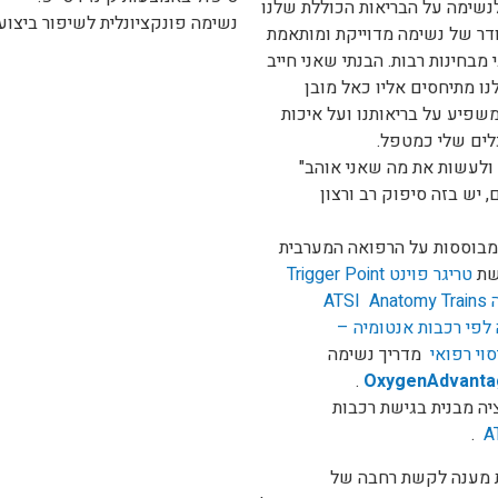
שימה על הבריאות הכוללת שלנו
נשימה פונקציונלית לשיפור ביצוע
ודר של נשימה מדוייקת ומותאמת
 מבחינות רבות. הבנתי שאני חייב
ו מתיחסים אליו כאל מובן
שפיע על בריאותנו ועל איכות
לים שלי כמטפל.
ולעשות את מה שאני אוהב"
 יש בזה סיפוק רב ורצון
מבוססות על הרפואה המערבית
שת
טריגר פוינט Trigger Point
אינטגרציה מבנית בגישת רכבות אנטומיה ATSI Anatomy Trains
פי רכבות אנטומיה –
סוי רפואי
מדריך נשימה
OxygenAdvanta
ה מבנית בגישת רכבות
.
A
ת מענה לקשת רחבה של