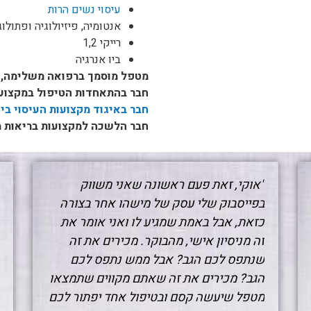
עיסוי נשים הרות
אנטומיה, פיזיולוגיה ופתולוג
רייקי 1,2
ביו אנרגיה
מטפל מוסמך ברפואה משלימה,
חבר בהתאחדות הטיפול במקצועו
חבר באיגוד מקצועות העיסוי בישראל 106-T
חבר הלשכה למקצועות בריאות משלימים –
"אוקי, זאת פעם ראשונה שאני משווק
בפייסבוק שלי עסק של מישהו אחר בצורה
כזאת, אבל באמת שמגיע לו ואני אומר את
זה מניסיון אישי, מהבוקר. מכירים את זה
שנתפס לכם הגב? אבל ממש נתפס לכם
הגב? מכירים את זה שאתם מקווים שתמצאו
מטפל שיעשה קסם ובטיפול אחד יפתור לכם