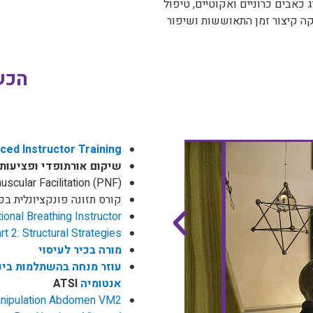
כאבים כרוניים ואקוטיים, טיפול
ה קיצור זמן התאוששות ושיפור
הכש
ed Instructor Training
שיקום אורתופדי ופציעות ספורט – ts
scular Facilitation (PNF)
קורס תזונה פונקציונלית בפ
ional Breathing Instructor
t 2: Structural Strategies
מורה בכיר
לעיסוי
עוזר מנחה בהשתלמות בינ
אנטומיה
ATSI
 Manipulation Abdomen VM2