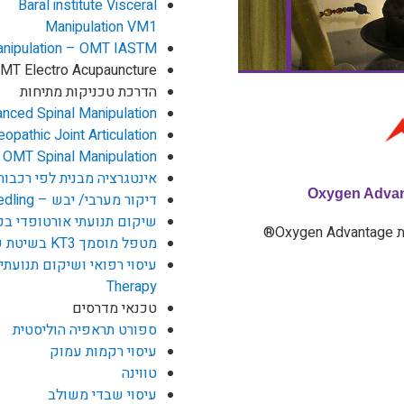
Baral institute Visceral
Manipulation VM1
Manipulation – OMT IASTM
MT Electro Acupauncture
הדרכת טכניקות מתיחות
ced Spinal Manipulation
pathic Joint Articulation
OMT Spinal Manipulation
אינטגרציה מבנית לפי רכבות אנטומיה rt 1 ATSI
Oxygen Adva
דיקור מערבי/ יבש – IMS Dry needling
שיקום תנועתי אורטופדי בכ
O®
מטפל מוסמך KT3 בשיטת קינזיו טייפינג Kinesio Taping
Therapy
טכנאי מדרסים
ספורט תראפיה הוליסטית
עיסוי רקמות עמוק
טווינה
עיסוי שבדי משולב