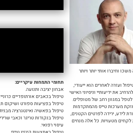
שכו וחיברו אותי יותר ויותר
תחומי התמחות עיקריים:
ול ועזרה לאחרים הוא ייעודי,
אבחון יציבה ותנועה.
חיב את ידיעותיי וניסיוני האישי
טיפול בכאבים אורתופדיים כרוניים
 לטפל במגוון רחב של מטופלים.
טיפול בפציעות ספורט ושיקום תנו
אחזקת מערכות טייס מהמתקדמות
טיפול בפאשיה ואינטגרציה מבנית לפי רכבות
מדת לידע, ירידה לפרטים הקטנים,
טיפול בנקודות טריגר וכאבי שרירי
לקחים מטעויות. כל אלה מנחים
עיסוי רפואי.
טיפול באמצעות קינזיו טייפ.