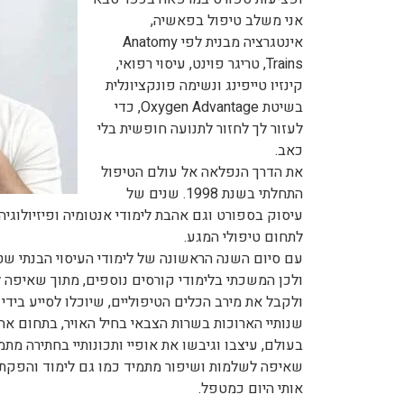
אני משלב טיפול בפאשיה,
אינטגרציה מבנית לפי Anatomy
Trains, טריגר פוינט, עיסוי רפואי,
קינזיו טייפינג ונשימה פונקציונלית
בשיטת Oxygen Advantage, כדי
לעזור לך לחזור לתנועה חופשית בלי
כאב.
את הדרך הנפלאה אל עולם הטיפול
התחלתי בשנת 1998. שנים של
עיסוק בספורט וגם אהבת לימודי אנטומיה ופיזיולוגיה מ
לתחום טיפולי המגע.
עם סיום השנה הראשונה של לימודי העיסוי הבנתי שטיפ
ולכן המשכתי בלימודי קורסים נוספים, מתוך שאיפה להר
ולקבל את מירב הכלים הטיפוליים, שיוכלו לסייע בידי
שנותיי הארוכות בשרות הצבאי בחיל האויר, בתחום 
בעולם, עיצבו וגיבשו את אופיי ותכונותיי בחתירה מת
שאיפה לשלמות ושיפור מתמיד כמו גם לימוד והפקת 
אותי היום כמטפל.