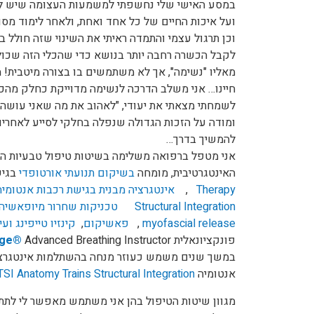
במסע האישי שלי נחשפתי למשמעות העצומה שיש לנ
ועל איכות החיים של כל אחד ואחת, ולאחר לימוד מס
וכן תרגול עצמי והתמדה ראיתי את השינוי שזה חולל בי
לקבל הכשרה רחבה יותר בנושא כדי שהכלי הזה שכולנ
מאליו "נשימה", אך לא משתמשים בו בצורה מיטבית! מ
חיינו… אני משלב הדרכה לנשימה מדוייקת כחלק מהכ
לשמחתי מצאתי את יעודי, "לאהוב את מה שאני עושה 
ומודה על הזכות הגדולה שנפלה בחלקי לסייע לאחרים,
להמשיך בדרך…
אני מטפל ברפואה משלימה בשיטות טיפול טבעיות ה
האינטגרטיבית, מומחה
בשיקום תנועתי אורטופדי
בגי
,
Therapy
Structural Integration
טכניקות שחרור מיופאשיה ל
myofascial release
,
פאשיקום
,
קינזיו טייפינג
ועי
פונקציונאלית
Advanced Breathing Instructor .
®
ge
במשך שנים משמש כעוזר מנחה בהשתלמות אינטגרצי
אנטומיה
TSI Anatomy Trains Structural Integration
מגוון שיטות הטיפול בהן אני משתמש מאפשר לי לת