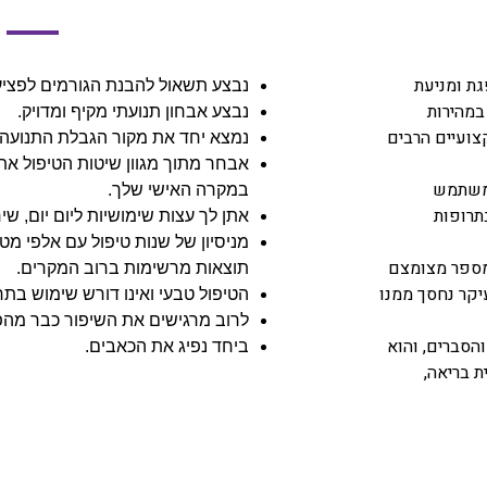
גת ומניעת
נבצע תשאול להבנת הגורמים לפציע
במהירות
נבצע אבחון תנועתי מקיף ומדויק.
צועיים הרבים
נמצא יחד את מקור הגבלת התנועה 
אבחר מתוך מגוון שיטות הטיפול א
 משתמש
במקרה האישי שלך.
תרופות
אתן לך עצות שימושיות ליום יום, שיח
מניסיון של שנות טיפול עם אלפי מטו
מספר מצומצם
תוצאות מרשימות ברוב המקרים.
יקר נחסך ממנו
הטיפול טבעי ואינו דורש שימוש בתר
לרוב מרגישים את השיפור כבר מהפ
הסברים, והוא
ביחד נפיג את הכאבים.
ת בריאה,