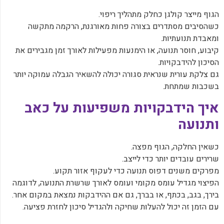
‏הגוף מייצר קולגן כחלק מתהליך ריפוי.
‏כשהסיבים מסתדרים בצורה פחות מאורגנת, הרקמה מתקשה
ומאבדת תנועתיות.
‏קיבוע, חוסר תנועה, או הימנעות מפעילות לאורך זמן מגבירים את
הסיכון להידבקויות.
‏גם צלקת עורית שנראית סגורה יכולה להשאיר הגבלה עמוקה יותר
בשכבות שמתחת.
‏איך הידבקויות משפיעות על כאב
ותנועה
‏כשאין החלקה, הגוף מפצה.
‏שרירים עובדים יותר כדי לייצב.
‏מפרקים משנים דפוס תנועה כדי לעקוף אזור תקוע.
‏הפיצוי מגדיל עומס מקומי ועומס לאורך שרשרת התנועה, לדוגמה
בירך, בגב, בכתף, או בברך, גם אם ההידבקות נמצאת במקום אחר.
‏עם הזמן זה יכול להעלות שחיקה ולהגדיל סיכון לחזרת פציעה.