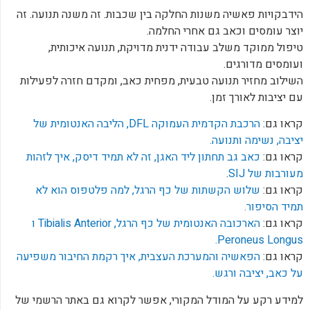
‏הידבקויות פאשיה משנות החלקה בין שכבות. זה משנה תנועה. זה
יוצר עומסים וכאב גם אחרי החלמה.
‏טיפול ממוקד משלב עבודה ידנית מדויקת, תנועה איכותית,
ועומסים מדורגים.
‏השילוב מחזיר תנועה טבעית, מפחית כאב, ומקדם חזרה לפעילות
עם יציבות לאורך זמן.
‏קראו גם:
הרכבת הקדמית העמוקה DFL, הליבה האנטומית של
יציבה, נשימה ותנועה.
‏קראו גם:
כאב גב תחתון ליד האגן, זה לא תמיד דיסק, איך לזהות
מעורבות של SIJ
.
‏קראו גם:
שלוש הקשתות של כף הרגל, למה פלטפוס הוא לא
תמיד הסיפור.
‏קראו גם:
הארכובה האנטומית של כף הרגל, Tibialis Anterior ו
Peroneus Longus.
קראו גם:
הפאשיה והמערכת העצבית, איך רקמת החיבור משפיעה
על כאב, יציבה ורגש.
למידע רקע על המודל המקורי, אפשר לקרוא גם באתר הרשמי של