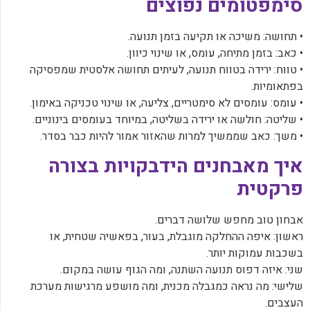
‏סימפטומים נפוצים
‏• תחושה: משיכה או תקיעה בזמן תנועה.
‏• כאב: בזמן מתיחה, עומס, או שינוי כיוון.
‏• טווח: ירידה בטווח תנועה, לעיתים תחושה אלסטית שמפסיקה
בפתאומיות.
‏• עומס: עומסים לא סימטריים, צליעה, או שינוי טכניקה באימון.
‏• שליטה: חולשה או ירידה בשליטה, במיוחד בעומסים בינוניים.
‏• משך: כאב שממשיך למרות שהאזור אמור להיות כבר בסדר.
‏איך מאבחנים הידבקויות בצורה
פרקטית
‏אבחון טוב מחפש שלושה דברים.
‏ראשון: איפה ההחלקה מוגבלת, בעור, בפאשיה שטחית, או
בשכבות עמוקות יותר.
‏שני: איזה דפוס תנועה השתנה, ומה הגוף עושה במקום.
‏שלישי: מה נראה כמגבלה מכנית, ומה מושפע מרגישות מערכת
העצבים.