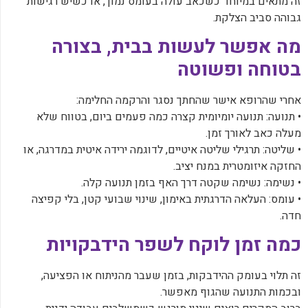
‏זה מתאים במיוחד כשכאב עולה בעומס נמוך, או כשיש רגישות
גבוהה סביב הצלקת.
‏מה אפשר לעשות בבית, בצורה
בטוחה ופשוטה
‏אחרי שהרופא אישר שהחתך נסגר והרקמה החלימה:
‏• תנועה: תנועה יומיומית קצרה כמה פעמים ביום, בטווח שלא
מעלה כאב לאורך זמן.
‏• שליטה: תרגילי שליטה איטיים, לדוגמה ירידה איטית במדרגה, או
החזקה איזומטרית במנח יציב.
‏• נשימה: נשימה שקטה דרך האף בזמן תנועה קלה.
‏• עומס: העלאה הדרגתית באימון, שינוי שבועי קטן, בלי קפיצה
חדה.
‏כמה זמן לוקח לשפר הידבקויות
‏זה תלוי בעומק ההידבקות, בזמן שעבר מהניתוח או הפציעה,
ובכמות התנועה שהגוף מאפשר.