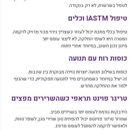
לטפל בשרשרת, לא רק בנקודה.
‏טיפול IASTM וכלים
‏טיפול בכלי מתכת יכול לעזור כשצריך גירוי מכני מדויק לרקמה.
‏המטרה היא לשפר החלקה, לא ליצור עומס יתר.
‏מינון נכון חשוב, במיוחד אחרי ניתוח.
‏כוסות רוח עם תנועה
‏כוסות בשילוב תנועה יוצרות גזירה מבוקרת בין שכבות.
‏זה יעיל במיוחד כשמחברים מיד לתנועה תפקודית, כדי שהגוף
ילמד את ההחלקה מחדש.
‏טריגר פוינט תראפי כשהשרירים מפצים
‏הידבקות גורמת לעומס יתר בשרירים סביב.
‏שחרור טריגר פוינטס יכול להפחית טון שרירי מגן, לשפר טווח,
ולאפשר לרקמה להסתגל לעומס מדורג.