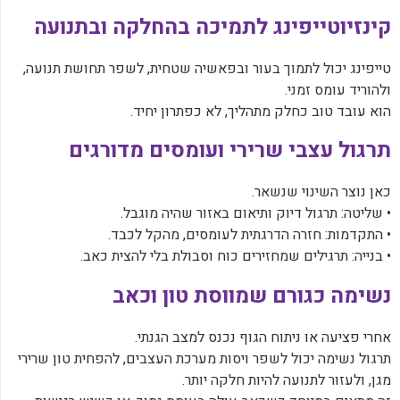
‏קינזיוטייפינג לתמיכה בהחלקה ובתנועה
‏טייפינג יכול לתמוך בעור ובפאשיה שטחית, לשפר תחושת תנועה,
ולהוריד עומס זמני.
‏הוא עובד טוב כחלק מתהליך, לא כפתרון יחיד.
‏תרגול עצבי שרירי ועומסים מדורגים
‏כאן נוצר השינוי שנשאר.
‏• שליטה: תרגול דיוק ותיאום באזור שהיה מוגבל.
‏• התקדמות: חזרה הדרגתית לעומסים, מהקל לכבד.
‏• בנייה: תרגילים שמחזירים כוח וסבולת בלי להצית כאב.
‏נשימה כגורם שמווסת טון וכאב
‏אחרי פציעה או ניתוח הגוף נכנס למצב הגנתי.
‏תרגול נשימה יכול לשפר ויסות מערכת העצבים, להפחית טון שרירי
מגן, ולעזור לתנועה להיות חלקה יותר.