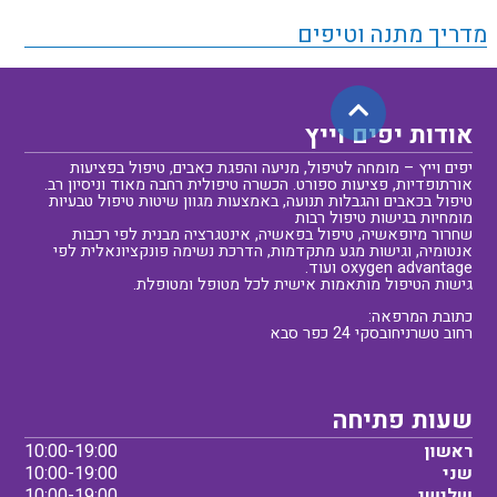
מדריך מתנה וטיפים
אודות יפים וייץ
יפים וייץ – מומחה לטיפול, מניעה והפגת כאבים, טיפול בפציעות
אורתופדיות, פציעות ספורט. הכשרה טיפולית רחבה מאוד וניסיון רב.
טיפול בכאבים והגבלות תנועה, באמצעות מגוון שיטות טיפול טבעיות
מומחיות בגישות טיפול רבות
שחרור מיופאשיה, טיפול בפאשיה, אינטגרציה מבנית לפי רכבות
אנטומיה, וגישות מגע מתקדמות, הדרכת נשימה פונקציונאלית לפי
oxygen advantage ועוד.
גישות הטיפול מותאמות אישית לכל מטופל ומטופלת.
כתובת המרפאה:
רחוב טשרניחובסקי 24 כפר סבא
שעות פתיחה
ראשון
10:00-19:00
שני
10:00-19:00
שלישי
10:00-19:00