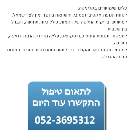
‏כלים שימושיים בקליניקה:
‏• טווח תנועה: אקטיבי ופסיבי, והשוואה בין צד ימין לצד שמאל.
‏• מישוש: בדיקות החלקה של רקמות, כולל כיוון, תחושה, והבדל
בין שכבות.
‏• תפקוד: תנועות עומס כמו סקוואט, עלייה מדרגה, הרמה, דחיפה,
משיכה.
‏• מיפוי: מיקום כאב והקרנה, כדי לזהות עומס משני וטריגר פוינטס
סביב ההגבלה.