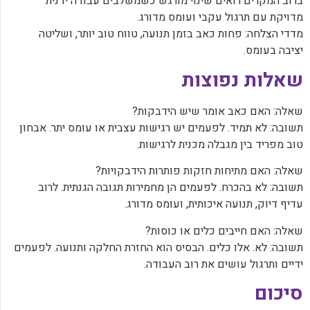
‏ברוב המקרים רואים שינוי מורגש כשמשלבים עבודה ידנית
מדויקת עם תרגול עקבי ועומס מדורג.
‏מדדי הצלחה: פחות כאב בזמן תנועה, טווח טוב יותר, ושליטה
יציבה בעומס.
‏שאלות נפוצות
‏שאלה: האם כאב אומר שיש הידבקות?
‏תשובה: לא תמיד. לפעמים יש רגישות עצבית או עומס יתר. אבחון
טוב מפריד בין מגבלה מכנית לרגישות.
‏שאלה: האם מתיחות חזקות פותרות הידבקויות?
‏תשובה: לא בהכרח. לפעמים הן מחמירות תגובה הגנתית. לרוב
עדיף דיוק, תנועה איכותית, ועומס מדורג.
‏שאלה: האם חייבים כלים או כוסות?
‏תשובה: לא. אלו כלים. הבסיס הוא החזרת החלקה ותנועה. לפעמים
ידיים ותרגול עושים את רוב העבודה.
‏סיכום