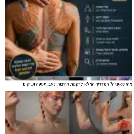
מהי פאשיה? המדריך המלא לרקמת החיבור, כאב, תנועה ושיקום