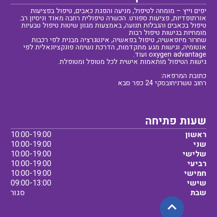
יפים וייץ – מומחה לטיפול, מניעה והפגת כאבים, טיפול בפציעות
אורתופדיות, פציעות ספורט. הכשרה טיפולית רחבה מאוד וניסיון רב.
טיפול בכאבים והגבלות תנועה, באמצעות מגוון שיטות טיפול טבעיות
מומחיות בגישות טיפול רבות
שחרור מיופאשיה, טיפול בפאשיה, אינטגרציה מבנית לפי רכבות
אנטומיה, וגישות מגע מתקדמות, הדרכת נשימה פונקציונאלית לפי
oxygen advantage ועוד.
גישות הטיפול מותאמות אישית לכל מטופל ומטופלת.
כתובת המרפאה:
רחוב טשרניחובסקי 24 כפר סבא
שעות פתיחה
ראשון
10:00-19:00
שני
10:00-19:00
שלישי
10:00-19:00
רביעי
10:00-19:00
חמישי
10:00-19:00
שישי
09:00-13:00
שבת
סגור