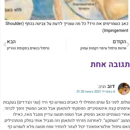
כאב כשמרימים את היד? כל מה שצריך לדעת על צביטה בכתף (Shoulder
Impingement)
הקודם
הבא
שיטת טיפול עיסוי רקמות עמוק
טיפול בנשים בתקופת ההריון
תגובה אחת
דוב
הגיב:
6 באפריל 2021 בשעה 21:20
שלום. לפני כ5 שנים התחילו לי כאבים בשורש כף היד (שני הצדדים) בעקבות
אימונים קצת אינטנסיביים. הפסקתי להתאמן אבל הכאב המשיך והפך לכרוני.
אחרי כשנתיים הכאב הפסיק אבל הטווח תנועה עדיין מוגבל מאז, כאילו
המצב "השתקע". לאחרונה חזרתי להתאמן וזה מגביל אותי בחלק מהתרגילים.
האם טיפול אולטראסאונד יכול לעזור להחזיר טווח תנועה מלא לשורש כף