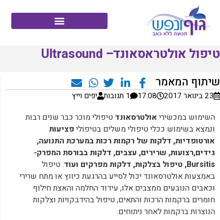
טיפול אולטראסאונד– Ultrasound
שיתוף המאמר
23 בינואר 2017
17:08
1 תגובות
יפים וייץ
השימוש במכשירי
אולטרסאונד
טיפולי מוכר כבר שנים רבות
ונמצא בשימוש ככלי טיפולי משלים בטיפולי
פציעות
אורטופדיות, דלקות של רקמות רכות במערכת התנועה,
גידים,רצועות, שרירים, עצבים, דלקות בבורסת המפרק-
Bursitis, טיפול בצלקות, דלקות מפרקים ועוד
. טיפול
באמצעות אולטרסאונד יכול לסייע בהרגעת כיווץ או מתח שרירי
וכאבים הנובעים ממצבים אלו, עידוד החלמה והאצת חילוף
חומרים ברקמות הרכות והתאים, טיפול בהידבקויות וצלקות
הנוצרות ברקמות לאחר ניתוחים.