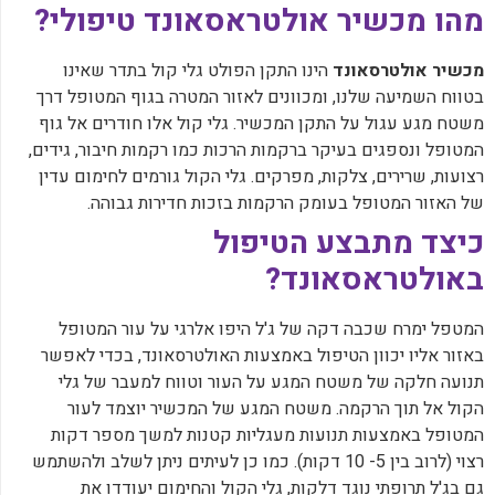
מהו מכשיר אולטראסאונד טיפולי?
מכשיר אולטרסאונד
הינו התקן הפולט גלי קול בתדר שאינו
בטווח השמיעה שלנו, ומכוונים לאזור המטרה בגוף המטופל דרך
משטח מגע עגול על התקן המכשיר. גלי קול אלו חודרים אל גוף
המטופל ונספגים בעיקר ברקמות הרכות כמו רקמות חיבור, גידים,
רצועות, שרירים, צלקות, מפרקים. גלי הקול גורמים לחימום עדין
של האזור המטופל בעומק הרקמות בזכות חדירות גבוהה.
כיצד מתבצע הטיפול
באולטראסאונד?
המטפל ימרח שכבה דקה של ג'ל היפו אלרגי על עור המטופל
באזור אליו יכוון הטיפול באמצעות האולטרסאונד, בכדי לאפשר
תנועה חלקה של משטח המגע על העור וטווח למעבר של גלי
הקול אל תוך הרקמה. משטח המגע של המכשיר יוצמד לעור
המטופל באמצעות תנועות מעגליות קטנות למשך מספר דקות
רצוי (לרוב בין 5- 10 דקות). כמו כן לעיתים ניתן לשלב ולהשתמש
גם בג'ל תרופתי נוגד דלקות, גלי הקול והחימום יעודדו את