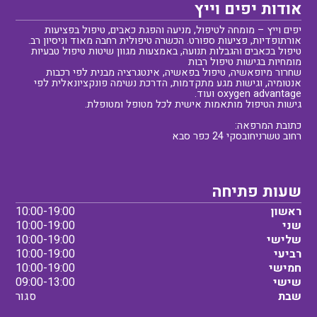
אודות יפים וייץ
יפים וייץ – מומחה לטיפול, מניעה והפגת כאבים, טיפול בפציעות
אורתופדיות, פציעות ספורט. הכשרה טיפולית רחבה מאוד וניסיון רב.
טיפול בכאבים והגבלות תנועה, באמצעות מגוון שיטות טיפול טבעיות
מומחיות בגישות טיפול רבות
שחרור מיופאשיה, טיפול בפאשיה, אינטגרציה מבנית לפי רכבות
אנטומיה, וגישות מגע מתקדמות, הדרכת נשימה פונקציונאלית לפי
oxygen advantage ועוד.
גישות הטיפול מותאמות אישית לכל מטופל ומטופלת.
כתובת המרפאה:
רחוב טשרניחובסקי 24 כפר סבא
שעות פתיחה
ראשון
10:00-19:00
שני
10:00-19:00
שלישי
10:00-19:00
רביעי
10:00-19:00
חמישי
10:00-19:00
שישי
09:00-13:00
שבת
סגור