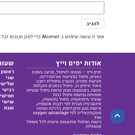
אתר זו עושה שימוש ב-Akismet כדי לסנן תגובות זבל.
אודות יפים וייץ
שעות
ראשון
יפים וייץ – מומחה לטיפול, מניעה והפגת
כאבים, טיפול בפציעות אורתופדיות,
שני
פציעות ספורט. הכשרה טיפולית רחבה
שלישי
מאוד וניסיון רב. טיפול בכאבים והגבלות
רביעי
תנועה, באמצעות מגוון שיטות טיפול טבעיות
מומחיות בגישות טיפול רבות
חמישי
שחרור מיופאשיה, טיפול בפאשיה,
שישי
אינטגרציה מבנית לפי רכבות אנטומיה,
שבת
וגישות מגע מתקדמות, הדרכת נשימה
פונקציונאלית לפי oxygen advantage
ועוד.
גישות הטיפול מותאמות אישית לכל מטופל
ומטופלת.