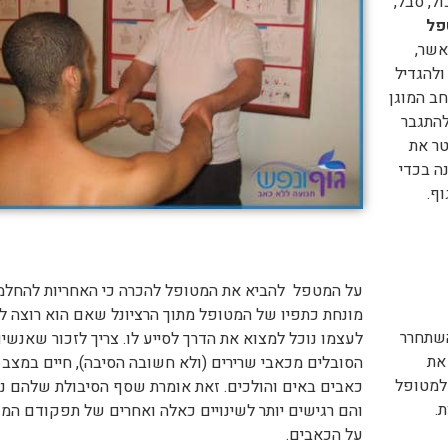
ל, סבל,
פל
אשר,
ולהגדיל
חב המוגן
להתגבר
טר את
ה בכדי
וף.
על המטפל להביא את המטופל להכרה כי האחריות להחלמ
מונחת כתפיו של המטופל מתוך הרציונל שאם הוא רוצה לע
שתחרר
לעצמו נוכל למצוא את הדרך לסייע לו. צריך לזכור שאנשי
את
הסובלים מכאבי שרירים (ולא חשובה הסיבה), חיים במצב
 למטופל
כאבים באים והולכים. זאת אומרת שסף הסיבולת שלהם נ
.
והם רגישים יותר לשינויים כאלה ואחרים של תפקודם המ
על הכאבים.