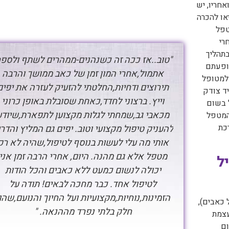
חריו, יש
או להכרה
טפל
רי
בתהליך
"טוב..אז ככה זה כשנהנים-ממהרים לשתף ולספר
הופעתם
אתמול,אחרי המון זמן של כאב ממושך והרבה
למטופל
תירוצים ודחיות,החלטתי להזעיק לעזרה את יפים
יד צודק
וייץ. ברצוני לחדד,כאחת שסובלת באופן כרוני
 בשום
מכאבי גב,שמחתי לגלות מקצוען לתפארת,שיודע
המטפל
כת
להעניק טיפול מקצועי וטוב. יפים גם המליץ והדרי
אותי מה עלי לעשות בנוסף לטיפול,שהיה לא רק
מטפל אלא גם מהנה. היום, אחרי הרבה זמן אני
ל
יכולה לנשום כמעט ללא כאבים והכל הודות
לטיפול אחד. כבר מחכה לבאים! תודה על
הזמינות,נוחיות,מקצועיות ועל החיוך והנועם,שה
 כאבים),
חלק בלתי נפרד מההנאה. "
עצמת
ום