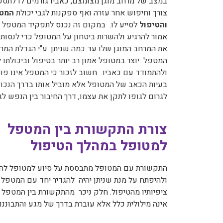
במצב של מרחב מוגן מצומצם, כאביו גורמים לו לתסכו
צורך וחיפוש אחר עזרה ואף ספקנות לגבי יכולת
המט
והטיפול
לסייע לו. במקום זה נכנס לתפקיד המטפל 
אמור להרגיע ולהשרות ביטחון על המטופל כדי לנסות 
את המרחב המוגן שלו עד כמה שניתן. ע"י הגדלת המר
המטפל יוצר במטופל אמון רב יותר בטיפול וביכולתו 
ולהתמודד עם כאביו. חשוב לזכור כי המטפל אינו פו
בעיות הכאב של המטופל אלא מוביל אותו בדרך הנכונ
לגרום לגופו לתקן את עצמו, דרך החיבור בין הנפש לג
צורת התקשורת בין המטפל
למטופל במהלך הטיפול
התקשורת עם המטופל מתבססת על סיוע למטופל לה
ולהיפתח על מנת שניתן יהיה להגדיר יחד עם המטפל 
ציפיותיו מהטיפול. חלק ניכר מהתקשורת בין המטפל
אינה מילולית כלל אלא עוברת בדרך של מגע והתבוננות