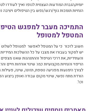
יומית,הגברת המודעות העצמית לגופו ואיך לעודדו לטפ
הנחיות תומכות גוף/רגש/נפש בין הטיפולים ויציבה נכ
התמיכה מעבר למפגש הטיפול
המטפל למטופל
חשוב לזכור כי על המטפל לאפשר למטופל לשלוט ב
יש לסקור בעבורו את מצבו על כל ההשלכות המידיות
והעתידיות, את דרכי הטיפול וההתנהגות שאנו מצפים מ
הריפוי והנחיות מקצועיות כמו: שינוי אורחות חיים והר
לצורך הימנעות מפגיעה נוספת, תזונה, שינה, פעילות ג
הורדת מתח נפשי, שינוי מקום עבודה ואופן ביצוע הפ
וכו'.
מאמרים נוספים שיכולים לעניין או