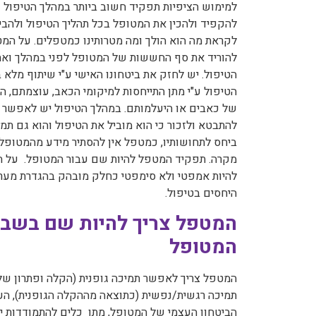
למימוש הציפיות תפקיד חשוב ביותר במהלך הטיפול וא
להקפיד ולהכין את המטופל בכל תהליך הטיפול ולהבי
לקראת מה הוא הולך ומה מטרותינו כמטפלים. על המ
להוריד את סף החששות של המטופל לפני במהלך ואח
הטיפול. יש לחזק את ביטחונו האישי ע"י שיתוף מלא 
הטיפול ע"י מתן התייחסות למיקומי הכאב, עוצמתם, 
של כאבים או היעלמותם. במהלך הטיפול יש לאפשר 
להתבטא ולזכור כי הוא מוביל את הטיפול והוא גם תמ
ביחס לתחושותיו, כמטפל אין להסתיר מידע מהמטופל
מקרה. תפקיד המטפל להיות שם עבור המטופל. על 
להיות אמפטי ולא סימפטי כחלק מובהק בהגדרת מער
היחסים בטיפול.
המטפל צריך להיות שם בשבי
המטופל
המטפל צריך לאפשר תמיכה גופנית (הקלה ופתרון של
תמיכה רגשית/נפשית (כתוצאה מההקלה הגופנית), ה
הביטחון העצמי של המטופל, מתן כלים להתמודדות י