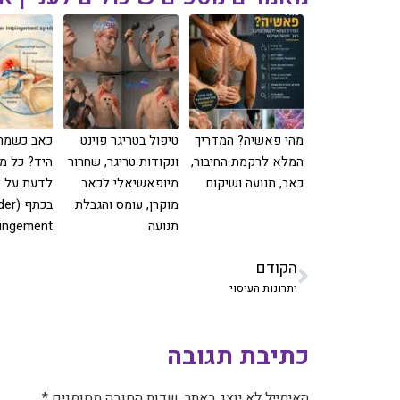
מהי פאשיה? המדריך
‏טיפול בטריגר פוינט
כאב כשמרי
המלא לרקמת החיבור,
ונקודות טריגר, שחרור
היד? כל מ
כאב, תנועה ושיקום
מיופאשיאלי לכאב
לדעת על צ
מוקרן, עומס והגבלת
בכתף 
תנועה
ingement)
הקודם
יתרונות העיסוי
כתיבת תגובה
האימייל לא יוצג באתר.
שדות החובה מסומנים
*