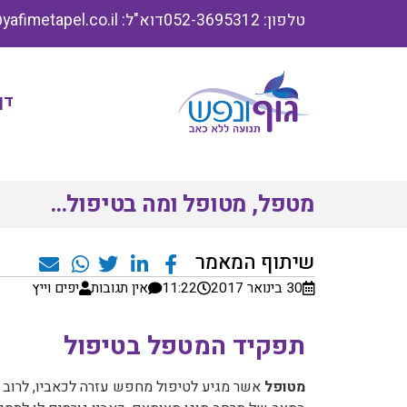
טלפון: 052-3695312
דוא"ל: info@yafimetapel.co.il
דף
מטפל, מטופל ומה בטיפול…
שיתוף המאמר
30 בינואר 2017
11:22
אין תגובות
יפים וייץ
תפקיד המטפל בטיפול
מטופל
אשר מגיע לטיפול מחפש עזרה לכאביו, לרוב 