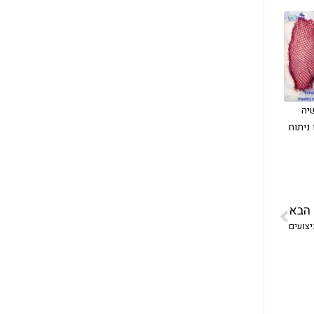
יה
ניתוח
הבא
צועים