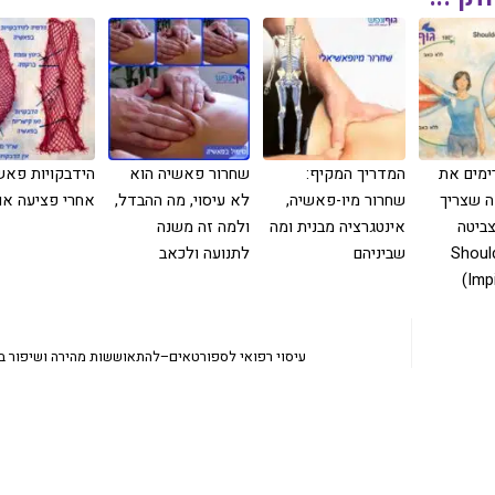
מים את
המדריך המקיף:
‏שחרור פאשיה הוא
‏הידבקויות פאש
ה שצריך
שחרור מיו-פאשיה,
לא עיסוי, מה ההבדל,
אחרי פציעה או 
ביטה
אינטגרציה מבנית ומה
ולמה זה משנה
(Shoulder
שביניהם
לתנועה ולכאב
Imp
עיסוי רפואי לספורטאים–להתאוששות מהירה ושיפור בי