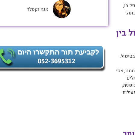
ל בו,
אנה וקסלר
ונה.
 בין
טיפול.
מנו, צפי
גלים
ופנית,
עילות
תך...