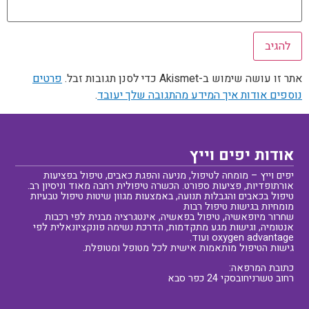
אתר זו עושה שימוש ב-Akismet כדי לסנן תגובות זבל.
פרטים
נוספים אודות איך המידע מהתגובה שלך יעובד
.
אודות יפים וייץ
יפים וייץ – מומחה לטיפול, מניעה והפגת כאבים, טיפול בפציעות
אורתופדיות, פציעות ספורט. הכשרה טיפולית רחבה מאוד וניסיון רב.
טיפול בכאבים והגבלות תנועה, באמצעות מגוון שיטות טיפול טבעיות
מומחיות בגישות טיפול רבות
שחרור מיופאשיה, טיפול בפאשיה, אינטגרציה מבנית לפי רכבות
אנטומיה, וגישות מגע מתקדמות, הדרכת נשימה פונקציונאלית לפי
oxygen advantage ועוד.
גישות הטיפול מותאמות אישית לכל מטופל ומטופלת.
כתובת המרפאה:
רחוב טשרניחובסקי 24 כפר סבא