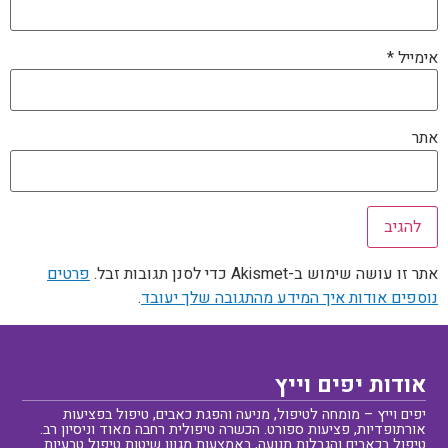
אימייל
*
אתר
אתר זו עושה שימוש ב-Akismet כדי לסנן תגובות זבל.
פרטים
נוספים אודות איך המידע מהתגובה שלך יעובד
.
אודות יפים וייץ
יפים וייץ – מומחה לטיפול, מניעה והפגת כאבים, טיפול בפציעות
אורתופדיות, פציעות ספורט. הכשרה טיפולית רחבה מאוד וניסיון רב.
טיפול בכאבים והגבלות תנועה, באמצעות מגוון שיטות טיפול טבעיות