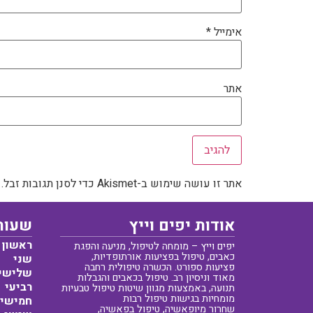
אימייל
*
אתר
אתר זו עושה שימוש ב-Akismet כדי לסנן תגובות זבל.
אודות יפים וייץ
שעות
ראשון
יפים וייץ – מומחה לטיפול, מניעה והפגת
כאבים, טיפול בפציעות אורתופדיות,
שני
פציעות ספורט. הכשרה טיפולית רחבה
שלישי
מאוד וניסיון רב. טיפול בכאבים והגבלות
רביעי
תנועה, באמצעות מגוון שיטות טיפול טבעיות
מומחיות בגישות טיפול רבות
חמישי
שחרור מיופאשיה, טיפול בפאשיה,