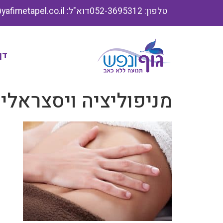
טלפון: 052-3695312
דוא"ל: info@yafimetapel.co.il
דף
מניפוליציה ויסצראלי