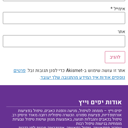
אימייל
*
אתר
אתר זו עושה שימוש ב-Akismet כדי לסנן תגובות זבל.
פרטים
נוספים אודות איך המידע מהתגובה שלך יעובד
.
אודות יפים וייץ
יפים וייץ – מומחה לטיפול, מניעה והפגת כאבים, טיפול בפציעות
אורתופדיות, פציעות ספורט. הכשרה טיפולית רחבה מאוד וניסיון רב.
טיפול בכאבים והגבלות תנועה, באמצעות מגוון שיטות טיפול טבעיות
מומחיות בגישות טיפול רבות
שחרור מיופאשיה, טיפול בפאשיה, אינטגרציה מבנית לפי רכבות