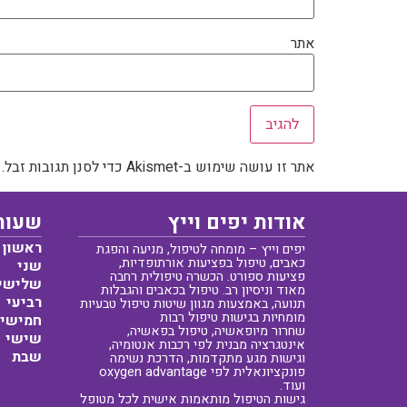
אתר
אתר זו עושה שימוש ב-Akismet כדי לסנן תגובות זבל.
אודות יפים וייץ
שעות
ראשון
יפים וייץ – מומחה לטיפול, מניעה והפגת
כאבים, טיפול בפציעות אורתופדיות,
שני
פציעות ספורט. הכשרה טיפולית רחבה
שלישי
מאוד וניסיון רב. טיפול בכאבים והגבלות
רביעי
תנועה, באמצעות מגוון שיטות טיפול טבעיות
מומחיות בגישות טיפול רבות
חמישי
שחרור מיופאשיה, טיפול בפאשיה,
שישי
אינטגרציה מבנית לפי רכבות אנטומיה,
שבת
וגישות מגע מתקדמות, הדרכת נשימה
פונקציונאלית לפי oxygen advantage
ועוד.
גישות הטיפול מותאמות אישית לכל מטופל