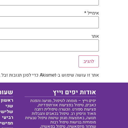
אימייל
*
אתר
אתר זו עושה שימוש ב-Akismet כדי לסנן תגובות זבל.
אודות יפים וייץ
שעות
ראשון
יפים וייץ – מומחה לטיפול, מניעה והפגת
כאבים, טיפול בפציעות אורתופדיות,
שני
פציעות ספורט. הכשרה טיפולית רחבה
שלישי
מאוד וניסיון רב. טיפול בכאבים והגבלות
רביעי
תנועה, באמצעות מגוון שיטות טיפול טבעיות
מומחיות בגישות טיפול רבות
חמישי
שחרור מיופאשיה, טיפול בפאשיה,