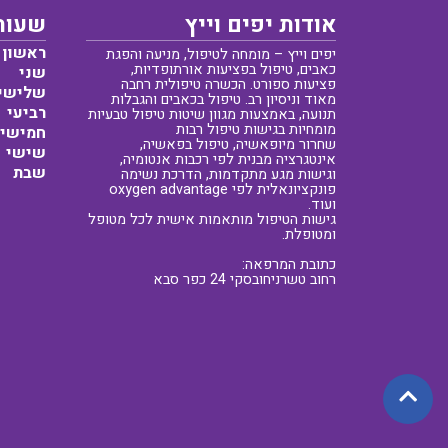
אודות יפים וייץ
שעות
ראשון
יפים וייץ – מומחה לטיפול, מניעה והפגת
כאבים, טיפול בפציעות אורתופדיות,
שני
פציעות ספורט. הכשרה טיפולית רחבה
שלישי
מאוד וניסיון רב. טיפול בכאבים והגבלות
רביעי
תנועה, באמצעות מגוון שיטות טיפול טבעיות
מומחיות בגישות טיפול רבות
חמישי
שחרור מיופאשיה, טיפול בפאשיה,
שישי
אינטגרציה מבנית לפי רכבות אנטומיה,
שבת
וגישות מגע מתקדמות, הדרכת נשימה
פונקציונאלית לפי oxygen advantage
ועוד.
גישות הטיפול מותאמות אישית לכל מטופל
ומטופלת.
כתובת המרפאה:
רחוב טשרניחובסקי 24 כפר סבא