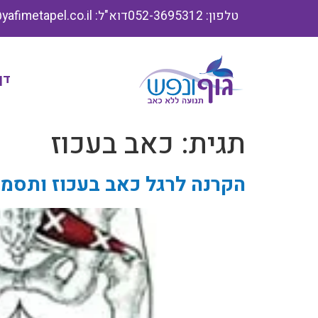
טלפון: 052-3695312
דוא"ל: info@yafimetapel.co.il
דף
תגית:
כאב בעכוז
הקרנה לרגל כאב בעכוז ותסמונת פיריפורמ