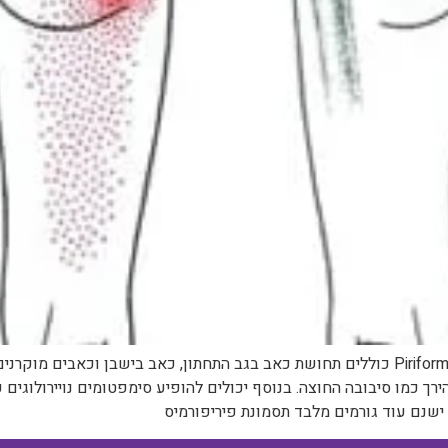
הסימפטומים של תסמונת פיריפורמיס – Piriformis Syndrome כוללים תחושת כאב בגב התחתון,
רך כמו סיבובה החוצה. בנוסף יכולים להופיע סימפטומים נויירולוגים
שנם עוד גורמים מלבד תסמונת פיריפורמיס