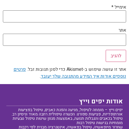
אימייל
*
אתר
אתר זו עושה שימוש ב-Akismet כדי לסנן תגובות זבל.
פרטים
נוספים אודות איך המידע מהתגובה שלך יעובד
.
אודות יפים וייץ
יפים וייץ – מומחה לטיפול, מניעה והפגת כאבים, טיפול בפציעות
אורתופדיות, פציעות ספורט. הכשרה טיפולית רחבה מאוד וניסיון רב.
טיפול בכאבים והגבלות תנועה, באמצעות מגוון שיטות טיפול טבעיות
מומחיות בגישות טיפול רבות
שחרור מיופאשיה, טיפול בפאשיה, אינטגרציה מבנית לפי רכבות