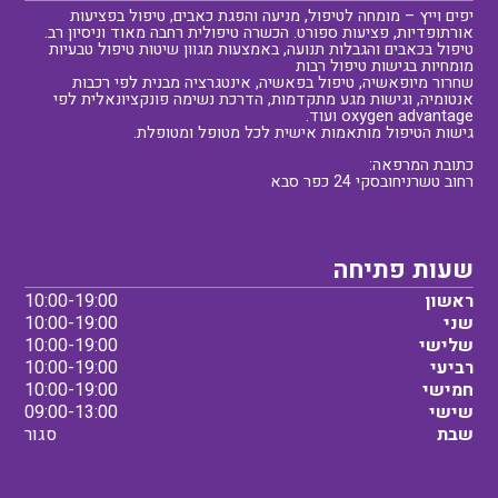
יפים וייץ – מומחה לטיפול, מניעה והפגת כאבים, טיפול בפציעות
אורתופדיות, פציעות ספורט. הכשרה טיפולית רחבה מאוד וניסיון רב.
טיפול בכאבים והגבלות תנועה, באמצעות מגוון שיטות טיפול טבעיות
מומחיות בגישות טיפול רבות
שחרור מיופאשיה, טיפול בפאשיה, אינטגרציה מבנית לפי רכבות
אנטומיה, וגישות מגע מתקדמות, הדרכת נשימה פונקציונאלית לפי
oxygen advantage ועוד.
גישות הטיפול מותאמות אישית לכל מטופל ומטופלת.
כתובת המרפאה:
רחוב טשרניחובסקי 24 כפר סבא
שעות פתיחה
ראשון
10:00-19:00
שני
10:00-19:00
שלישי
10:00-19:00
רביעי
10:00-19:00
חמישי
10:00-19:00
שישי
09:00-13:00
שבת
סגור