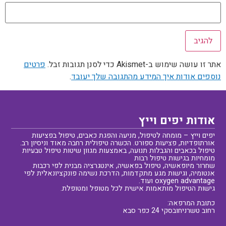
אתר זו עושה שימוש ב-Akismet כדי לסנן תגובות זבל.
פרטים
נוספים אודות איך המידע מהתגובה שלך יעובד
.
אודות יפים וייץ
יפים וייץ – מומחה לטיפול, מניעה והפגת כאבים, טיפול בפציעות
אורתופדיות, פציעות ספורט. הכשרה טיפולית רחבה מאוד וניסיון רב.
טיפול בכאבים והגבלות תנועה, באמצעות מגוון שיטות טיפול טבעיות
מומחיות בגישות טיפול רבות
שחרור מיופאשיה, טיפול בפאשיה, אינטגרציה מבנית לפי רכבות
אנטומיה, וגישות מגע מתקדמות, הדרכת נשימה פונקציונאלית לפי
oxygen advantage ועוד.
גישות הטיפול מותאמות אישית לכל מטופל ומטופלת.
כתובת המרפאה:
רחוב טשרניחובסקי 24 כפר סבא