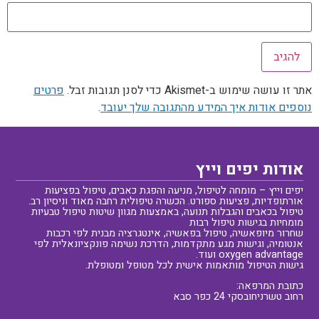
אתר זו עושה שימוש ב-Akismet כדי לסנן תגובות זבל.
פרטים
נוספים אודות איך המידע מהתגובה שלך יעובד
.
אודות יפים וייץ
יפים וייץ – מומחה לטיפול, מניעה והפגת כאבים, טיפול בפציעות
אורתופדיות, פציעות ספורט. הכשרה טיפולית רחבה מאוד וניסיון רב.
טיפול בכאבים והגבלות תנועה, באמצעות מגוון שיטות טיפול טבעיות
מומחיות בגישות טיפול רבות
שחרור מיופאשיה, טיפול בפאשיה, אינטגרציה מבנית לפי רכבות
אנטומיה, וגישות מגע מתקדמות, הדרכת נשימה פונקציונאלית לפי
oxygen advantage ועוד.
גישות הטיפול מותאמות אישית לכל מטופל ומטופלת.
כתובת המרפאה:
רחוב טשרניחובסקי 24 כפר סבא