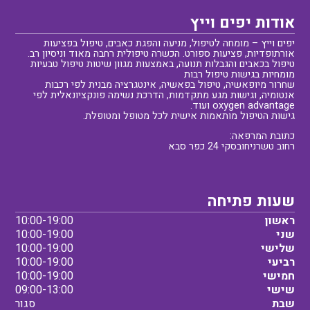
אודות יפים וייץ
יפים וייץ – מומחה לטיפול, מניעה והפגת כאבים, טיפול בפציעות
אורתופדיות, פציעות ספורט. הכשרה טיפולית רחבה מאוד וניסיון רב.
טיפול בכאבים והגבלות תנועה, באמצעות מגוון שיטות טיפול טבעיות
מומחיות בגישות טיפול רבות
שחרור מיופאשיה, טיפול בפאשיה, אינטגרציה מבנית לפי רכבות
אנטומיה, וגישות מגע מתקדמות, הדרכת נשימה פונקציונאלית לפי
oxygen advantage ועוד.
גישות הטיפול מותאמות אישית לכל מטופל ומטופלת.
כתובת המרפאה:
רחוב טשרניחובסקי 24 כפר סבא
שעות פתיחה
ראשון
10:00-19:00
שני
10:00-19:00
שלישי
10:00-19:00
רביעי
10:00-19:00
חמישי
10:00-19:00
שישי
09:00-13:00
שבת
סגור