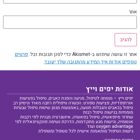
אתר
אתר זו עושה שימוש ב-Akismet כדי לסנן תגובות זבל.
פרטים
נוספים אודות איך המידע מהתגובה שלך יעובד
.
אודות יפים וייץ
יפים וייץ – מומחה לטיפול, מניעה והפגת כאבים, טיפול בפציעות
אורתופדיות, פציעות ספורט. הכשרה טיפולית רחבה מאוד וניסיון רב.
טיפול בכאבים והגבלות תנועה, באמצעות מגוון שיטות טיפול טבעיות
מומחיות בגישות טיפול רבות
שחרור מיופאשיה, טיפול בפאשיה, אינטגרציה מבנית לפי רכבות
אנטומיה, וגישות מגע מתקדמות, הדרכת נשימה פונקציונאלית לפי
oxygen advantage ועוד.
גישות הטיפול מותאמות אישית לכל מטופל ומטופלת.