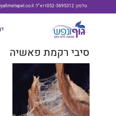
טלפון: 052-3695312
דוא"ל: info@yafimetapel.co.il
דף
סיבי רקמת פאשיה