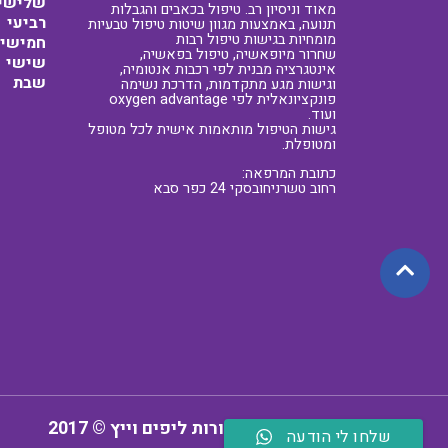
שלישי
מאוד וניסיון רב. טיפול בכאבים והגבלות
רביעי
תנועה, באמצעות מגוון שיטות טיפול טבעיות
מומחיות בגישות טיפול רבות
חמישי
שחרור מיופאשיה, טיפול בפאשיה,
שישי
אינטגרציה מבנית לפי רכבות אנטומיה,
שבת
וגישות מגע מתקדמות, הדרכת נשימה
פונקציונאלית לפי oxygen advantage
ועוד.
גישות הטיפול מותאמות אישית לכל מטופל
ומטופלת.
כתובת המרפאה:
רחוב טשרניחובסקי 24 כפר סבא
כל הזכויות שמורות ליפים וייץ © 2017
שלחו לי הודעה