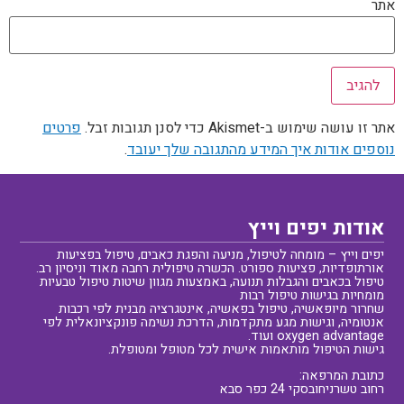
אתר
אתר זו עושה שימוש ב-Akismet כדי לסנן תגובות זבל.
פרטים
נוספים אודות איך המידע מהתגובה שלך יעובד
.
אודות יפים וייץ
יפים וייץ – מומחה לטיפול, מניעה והפגת כאבים, טיפול בפציעות
אורתופדיות, פציעות ספורט. הכשרה טיפולית רחבה מאוד וניסיון רב.
טיפול בכאבים והגבלות תנועה, באמצעות מגוון שיטות טיפול טבעיות
מומחיות בגישות טיפול רבות
שחרור מיופאשיה, טיפול בפאשיה, אינטגרציה מבנית לפי רכבות
אנטומיה, וגישות מגע מתקדמות, הדרכת נשימה פונקציונאלית לפי
oxygen advantage ועוד.
גישות הטיפול מותאמות אישית לכל מטופל ומטופלת.
כתובת המרפאה:
רחוב טשרניחובסקי 24 כפר סבא