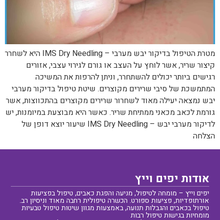
מטרת הטיפול בדיקור יבש מערבי – IMS Dry Needling היא לשחרר
קיצור שריר, אשר לוחץ על העצב או גורם לגירוי עצבי, אזורים
רגישים ביותר יכולים להשתחרר, וניתן להרפות את המשיכה
המתמשכת של סיבי שרירים מקוצרים. שיטת טיפול בדיקור מערבי
יבש נמצאה יעילה מאוד לשחרור שרירים מקוצרים בהתכווצות, אשר
גורמת לכאב מכאני ממתיחת שריר. כאשר היא מבוצעת במיומנות, יש
לדיקור מערבי יבש – IMS Dry Needling שיעור יוצא דופן של
הצלחה
אודות יפים וייץ
יפים וייץ – מומחה לטיפול, מניעה והפגת כאבים, טיפול בפציעות
אורתופדיות, פציעות ספורט. הכשרה טיפולית רחבה מאוד וניסיון רב.
טיפול בכאבים והגבלות תנועה, באמצעות מגוון שיטות טיפול טבעיות
מומחיות בגישות טיפול רבות