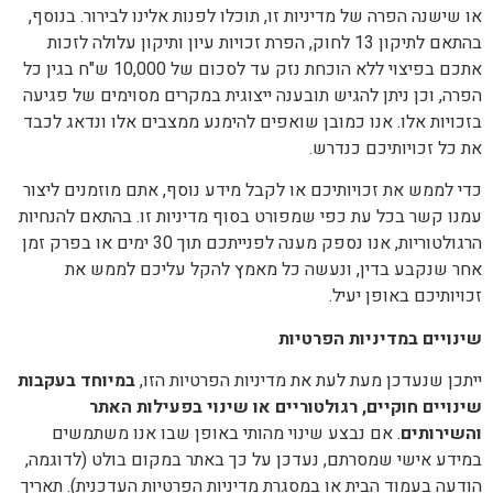
או שישנה הפרה של מדיניות זו, תוכלו לפנות אלינו לבירור. בנוסף,
בהתאם לתיקון 13 לחוק, הפרת זכויות עיון ותיקון עלולה לזכות
אתכם בפיצוי ללא הוכחת נזק עד לסכום של 10,000 ש"ח בגין כל
הפרה, וכן ניתן להגיש תובענה ייצוגית במקרים מסוימים של פגיעה
בזכויות אלו. אנו כמובן שואפים להימנע ממצבים אלו ונדאג לכבד
את כל זכויותיכם כנדרש.
כדי לממש את זכויותיכם או לקבל מידע נוסף, אתם מוזמנים ליצור
עמנו קשר בכל עת כפי שמפורט בסוף מדיניות זו. בהתאם להנחיות
הרגולטוריות, אנו נספק מענה לפנייתכם תוך 30 ימים או בפרק זמן
אחר שנקבע בדין, ונעשה כל מאמץ להקל עליכם לממש את
זכויותיכם באופן יעיל.
שינויים במדיניות הפרטיות
ייתכן שנעדכן מעת לעת את מדיניות הפרטיות הזו,
במיוחד בעקבות
שינויים חוקיים, רגולטוריים או שינוי בפעילות האתר
והשירותים
. אם נבצע שינוי מהותי באופן שבו אנו משתמשים
במידע אישי שמסרתם, נעדכן על כך באתר במקום בולט (לדוגמה,
הודעה בעמוד הבית או במסגרת מדיניות הפרטיות העדכנית). תאריך