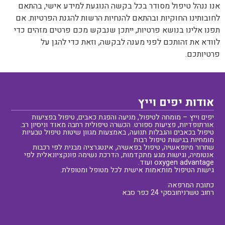
אנו ננהל טיפול מסודר בכל בקשה הנוגעת למידע אישי, בהתאם
לחובותינו החוקיות ובהתאם להנחיות הרשות להגנת הפרטיות. אם
תפנו אלינו בנושא פרטיות, ייתכן שנבקש מכם פרטים מזהים כדי
לוודא את זהותכם לפני מענה לבקשה, וזאת כדי להגן על
פרטיותכם.
אודות יפים וייץ
יפים וייץ – מומחה לטיפול, מניעה והפגת כאבים, טיפול בפציעות
אורתופדיות, פציעות ספורט. הכשרה טיפולית רחבה מאוד וניסיון רב.
טיפול בכאבים והגבלות תנועה, באמצעות מגוון שיטות טיפול טבעיות
מומחיות בגישות טיפול רבות
שחרור מיופאשיה, טיפול בפאשיה, אינטגרציה מבנית לפי רכבות
אנטומיה, וגישות מגע מתקדמות, הדרכת נשימה פונקציונאלית לפי
oxygen advantage ועוד.
גישות הטיפול מותאמות אישית לכל מטופל ומטופלת.
כתובת המרפאה:
רחוב טשרניחובסקי 24 כפר סבא