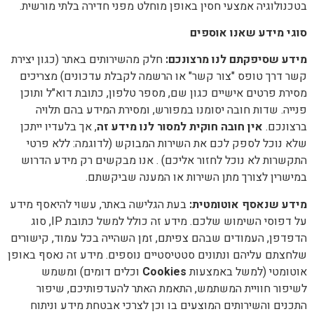
בטכנולוגיה אמצעי חסין באופן מוחלט מפני חדירה בלתי מורשית.
סוגי מידע שאנו אוספים
מידע שסיפקתם לנו מרצונכם
:
חלק מהשירותים באתר (כגון יצירת
קשר דרך טופס "צור קשר" או הרשמה לקבלת עדכונים) מצריכים
מסירת פרטים אישיים כגון שם, מספר טלפון, כתובת דוא"ל ותוכן
פנייה. שדות חובה יסומנו במפורש, ומסירת המידע בהם תלויה
ברצונכם.
אין חובה חוקית למסור לנו מידע זה
, אך בלעדיו ייתכן
שלא נוכל לספק לכם את השירות המבוקש (לדוגמה: ללא פרטי
התקשרות לא נוכל לחזור אליכם) . אנו מבקשים רק מידע הדרוש
במישרין לצורך מתן השירות או המענה שביקשתם.
מידע שנאסף אוטומטית
:
בעת הגלישה באתר, עשוי להיאסף מידע
על דפוסי השימוש שלכם. מידע זה כולל למשל כתובת IP, סוג
הדפדפן, העמודים שבהם צפיתם, זמן השהייה בכל עמוד, קישורים
שלחצתם עליהם ונתונים סטטיסטיים נוספים. מידע זה נאסף באופן
אוטומטי (למשל באמצעות
Cookies
וכלים דומים) ומשמש
לשיפור חוויית המשתמש, התאמת האתר להעדפותיכם, שיפור
התכנים והשירותים המוצעים בו וכן לצרכי אבטחת מידע וניתוח