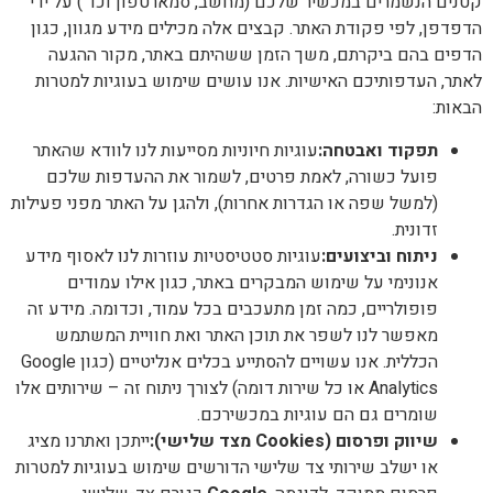
קטנים הנשמרים במכשיר שלכם (מחשב, סמארטפון וכד') על ידי
הדפדפן, לפי פקודת האתר. קבצים אלה מכילים מידע מגוון, כגון
הדפים בהם ביקרתם, משך הזמן ששהיתם באתר, מקור ההגעה
לאתר, העדפותיכם האישיות. אנו עושים שימוש בעוגיות למטרות
הבאות:
תפקוד ואבטחה
:
עוגיות חיוניות מסייעות לנו לוודא שהאתר
פועל כשורה, לאמת פרטים, לשמור את ההעדפות שלכם
(למשל שפה או הגדרות אחרות), ולהגן על האתר מפני פעילות
זדונית.
ניתוח וביצועים
:
עוגיות סטטיסטיות עוזרות לנו לאסוף מידע
אנונימי על שימוש המבקרים באתר, כגון אילו עמודים
פופולריים, כמה זמן מתעכבים בכל עמוד, וכדומה. מידע זה
מאפשר לנו לשפר את תוכן האתר ואת חוויית המשתמש
הכללית. אנו עשויים להסתייע בכלים אנליטיים (כגון Google
Analytics או כל שירות דומה) לצורך ניתוח זה – שירותים אלו
שומרים גם הם עוגיות במכשירכם.
שיווק ופרסום
(Cookies
מצד שלישי
):
ייתכן ואתרנו מציג
או ישלב שירותי צד שלישי הדורשים שימוש בעוגיות למטרות