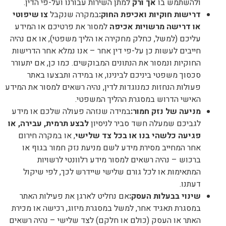
ולהשתמש בו
אך ורק
למתן השירות עבורנו ועל-פי הדין.
דרישות חוקיות ואכיפת החוק
:
במקרה שנקבל
צו שיפוטי
או דרישה מרשויות אכיפה
למסור את פרטיכם או המידע
עליכם (למשל, כחלק מחקירה או הליך משפטי), או אם נהיה
חייבים לעשות כן על-פי דין אחר – אנו נמלא אחר הדרישות
החוקיות ונמסור את הנתונים המבוקשים. כמו כן, אם יתעורר
סכסוך משפטי ביניכם לבינינו, או במידה ותבצעו באתר
פעולות הנחזות כמנוגדות לדין, נהיה רשאים למסור את המידע
האישי הדרוש במסגרת ההליך המשפטי.
מניעה של נזק חמור
:
במידה שנזהה פעולה שלכם או מידע
לגביכם שמעלה חשד סביר לניסיון
לבצע תרמית, עבירה, או
פגיעה כלשהי בנו או בכל צד שלישי
, או במקרה חירום
אחר המחייב מסירת מידע לשם מניעת נזק חמור בגוף או
ברכוש – נהיה רשאים למסור מידע רלוונטי לרשויות
המתאימות או לכל גורם שלישי שיידרש לכך, לפי שיקול
דעתנו.
שינוי בבעלות העסק
:
אם נחליט לארגן את פעילות האתר
במסגרת תאגיד אחר, למשל במסגרת מיזוג, רכישה או מכירת
האתר או העסק (כולם או חלקם) לצד שלישי – נהיה רשאים