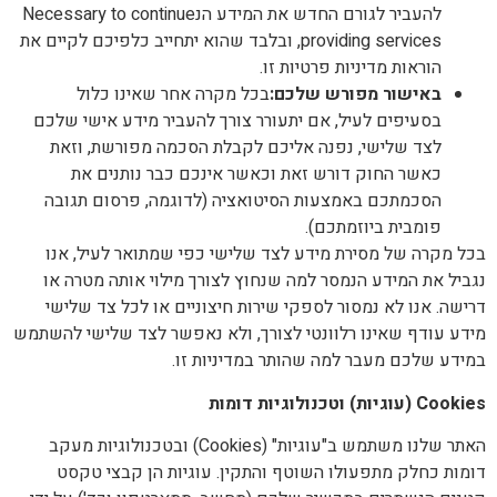
להעביר לגורם החדש את המידע הנNecessary to continue
providing services, ובלבד שהוא יתחייב כלפיכם לקיים את
הוראות מדיניות פרטיות זו.
באישור מפורש שלכם
:
בכל מקרה אחר שאינו כלול
בסעיפים לעיל, אם יתעורר צורך להעביר מידע אישי שלכם
לצד שלישי, נפנה אליכם לקבלת הסכמה מפורשת, וזאת
כאשר החוק דורש זאת וכאשר אינכם כבר נותנים את
הסכמתכם באמצעות הסיטואציה (לדוגמה, פרסום תגובה
פומבית ביוזמתכם).
בכל מקרה של מסירת מידע לצד שלישי כפי שמתואר לעיל, אנו
נגביל את המידע הנמסר למה שנחוץ לצורך מילוי אותה מטרה או
דרישה. אנו לא נמסור לספקי שירות חיצוניים או לכל צד שלישי
מידע עודף שאינו רלוונטי לצורך, ולא נאפשר לצד שלישי להשתמש
במידע שלכם מעבר למה שהותר במדיניות זו.
Cookies
(עוגיות) וטכנולוגיות דומות
האתר שלנו משתמש ב"עוגיות" (Cookies) ובטכנולוגיות מעקב
דומות כחלק מתפעולו השוטף והתקין. עוגיות הן קבצי טקסט