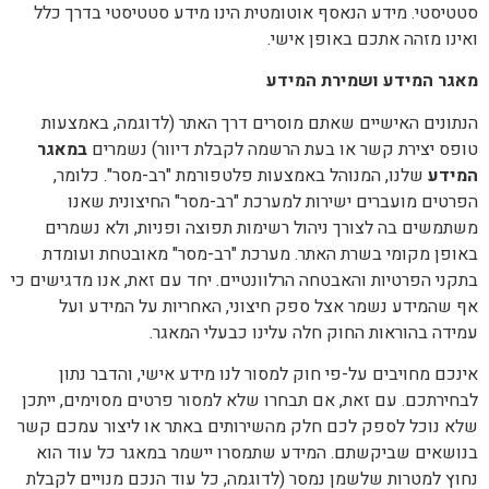
סטטיסטי. מידע הנאסף אוטומטית הינו מידע סטטיסטי בדרך כלל
ואינו מזהה אתכם באופן אישי.
מאגר המידע ושמירת המידע
הנתונים האישיים שאתם מוסרים דרך האתר (לדוגמה, באמצעות
טופס יצירת קשר או בעת הרשמה לקבלת דיוור) נשמרים
במאגר
המידע
שלנו, המנוהל באמצעות פלטפורמת "רב-מסר". כלומר,
הפרטים מועברים ישירות למערכת "רב-מסר" החיצונית שאנו
משתמשים בה לצורך ניהול רשימות תפוצה ופניות, ולא נשמרים
באופן מקומי בשרת האתר. מערכת "רב-מסר" מאובטחת ועומדת
בתקני הפרטיות והאבטחה הרלוונטיים. יחד עם זאת, אנו מדגישים כי
אף שהמידע נשמר אצל ספק חיצוני, האחריות על המידע ועל
עמידה בהוראות החוק חלה עלינו כבעלי המאגר.
אינכם מחויבים על-פי חוק למסור לנו מידע אישי, והדבר נתון
לבחירתכם. עם זאת, אם תבחרו שלא למסור פרטים מסוימים, ייתכן
שלא נוכל לספק לכם חלק מהשירותים באתר או ליצור עמכם קשר
בנושאים שביקשתם. המידע שתמסרו יישמר במאגר כל עוד הוא
נחוץ למטרות שלשמן נמסר (לדוגמה, כל עוד הנכם מנויים לקבלת