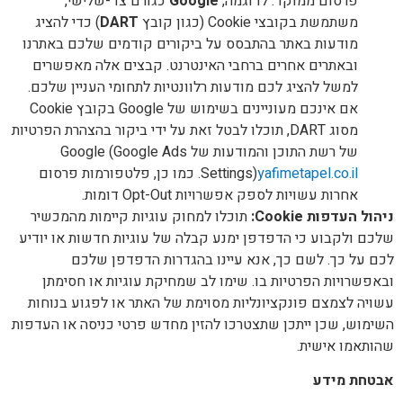
פרסום ממוקד. לדוגמה,
Google
כגורם צד-שלישי,
משתמשת בקובצי Cookie (כגון קובץ
DART
) כדי להציג
מודעות באתר בהתבסס על ביקורים קודמים שלכם באתרנו
ובאתרים אחרים ברחבי האינטרנט. קבצים אלה מאפשרים
למשל להציג לכם מודעות רלוונטיות לתחומי העניין שלכם.
אם אינכם מעוניינים בשימוש של Google בקובץ Cookie
מסוג DART, תוכלו לבטל זאת על ידי ביקור בהצהרת הפרטיות
של רשת התוכן והמודעות של Google (Google Ads
yafimetapel.co.il
Settings)
. כמו כן, פלטפורמות פרסום
אחרות עשויות לספק אפשרויות Opt-Out דומות.
ניהול העדפות
Cookie:
תוכלו למחוק עוגיות קיימות מהמכשיר
שלכם ולקבוע כי הדפדפן ימנע קבלה של עוגיות חדשות או יודיע
לכם על כך. לשם כך, אנא עיינו בהגדרות הדפדפן שלכם
ובאפשרויות הפרטיות בו. שימו לב שמחיקת עוגיות או חסימתן
עשויה לצמצם פונקציונליות מסוימת של האתר או לפגוע בנוחות
השימוש, שכן ייתכן שתצטרכו להזין מחדש פרטי כניסה או העדפות
שהותאמו אישית.
אבטחת מידע