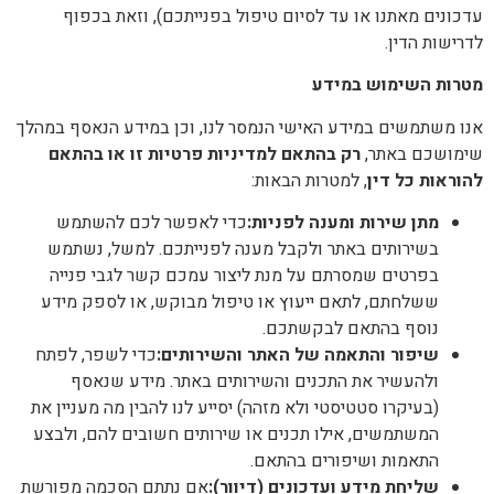
עדכונים מאתנו או עד לסיום טיפול בפנייתכם), וזאת בכפוף
לדרישות הדין.
מטרות השימוש במידע
אנו משתמשים במידע האישי הנמסר לנו, וכן במידע הנאסף במהלך
שימושכם באתר,
רק בהתאם למדיניות פרטיות זו או בהתאם
להוראות כל דין
, למטרות הבאות:
מתן שירות ומענה לפניות
:
כדי לאפשר לכם להשתמש
בשירותים באתר ולקבל מענה לפנייתכם. למשל, נשתמש
בפרטים שמסרתם על מנת ליצור עמכם קשר לגבי פנייה
ששלחתם, לתאם ייעוץ או טיפול מבוקש, או לספק מידע
נוסף בהתאם לבקשתכם.
שיפור והתאמה של האתר והשירותים
:
כדי לשפר, לפתח
ולהעשיר את התכנים והשירותים באתר. מידע שנאסף
(בעיקרו סטטיסטי ולא מזהה) יסייע לנו להבין מה מעניין את
המשתמשים, אילו תכנים או שירותים חשובים להם, ולבצע
התאמות ושיפורים בהתאם.
שליחת מידע ועדכונים (דיוור)
:
אם נתתם הסכמה מפורשת