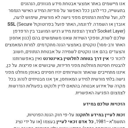
אנו מיישמים באתר אמצעי אבטחת מידע מגוונים, הנהוגים
בתעשייה, כדי להגן ככל האפשר על סודיות המידע האישי הנמסר
לנו, ועל שלמות הנתונים מפני גישה לא מורשית, שימוש לרעה,
אובדן או השמדה. לדוגמה, האתר פועל בפרוטוקול
(Secure
SSL
Socket Layer) לצורך הצפנת מידע רגיש המועבר בין הדפדפן
שלכם לשרת, וספקי השירות שאנו משתמשים בהם (כגון אחסון
האתר ורב-מסר) נוקטים באמצעי הגנה מתקדמים. למרות המאמצים
והצעדים בהם אנו נוקטים לשמירה על אבטחת הנתונים, חשוב
לזכור כי
אין דרך בטוחה לחלוטין באינטרנט
ואין באפשרותנו
להבטיח חסינות מוחלטת מפני חדירות, שיבושים או פריצות. על כן,
איננו מתחייבים שהאתר והשירותים יהיו חסינים באופן מוחלט מפני
גישה בלתי מורשית למידע המאוחסן, אך אנו מבטיחים לנהוג בכל
מקרה של אירוע אבטחה בהתאם לדין ולנקוט בפעולות הנדרשות
לצמצום הפגיעה האפשרית.
הזכויות שלכם במידע
זכות לעיין במידע ולתקנו
:
על-פי חוק הגנת הפרטיות,
התשמ"א–1981,
כל אדם זכאי לעיין
בעצמו (או על ידי נציג