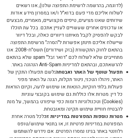
(לדוגמה, בהרשמה לרשימת התפוצה שלנו), אנו רשאים
לשלוח אליכם מדי פעם בדוא"ל ו/או במסרון מידע אודות
שירותים שאנו מציעים, טיפים מקצועיים, מאמרים, מבצעים
או עדכונים אחרים שעשויים לעניין אתכם. בכל עת תוכלו
לבקש להפסיק לקבל מאיתנו דיוורים כאלה, ובכל דיוור
שיישלח אליכם תינתן אפשרות ל"הסרה" מרשימת התפוצה
בהתאם לחוק התקשורת (בזק ושידורים) תשס"ח-2008. אנו
מתחייבים שלא לשלוח לכם "דואר זבל" spam שלא בהתאם
להרשאתכם, ובהתאם למדיניות Anti-Spam הנהוגה באתר.
תפעול שוטף של האתר ואבטחה
:
לשם תפעולו התקין של
האתר, ניהולו הטכני, ניטור תקלות, הגנה על האתר מפני
פעולות בלתי חוקיות, הונאות או שימוש לרעה, וקיום הוראות
כל דין. מטרות אלו כוללות גם שימוש בקובצי עוגיות
(Cookies) וטכנולוגיות דומות כפי שיפורט בהמשך, על מנת
להבטיח חוויית שימוש תקינה ומאובטחת.
מטרות נוספות המפורטות במדיניות זו
:
לכל מטרה אחרת
המפורטת במדיניות פרטיות זו, או בתנאי שימוש/טופס
רלוונטי באתר בגינו נמסרו הפרטים. אם נידרש להשתמש