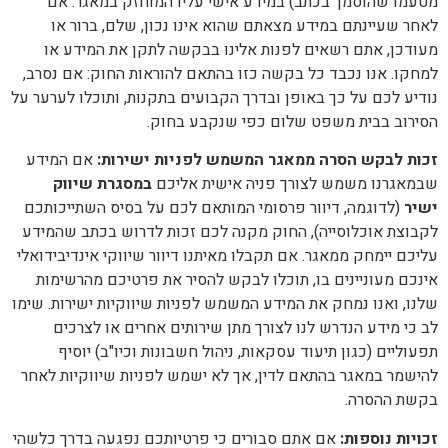
מטעמו שהוסמך בכתב) במידע אישי עליו המוחזק במאגר. אם
לאחר שעיינתם במידע מצאתם שהוא אינו נכון, שלם, ברור או
מעודכן, אתם רשאים לפנות אלינו בבקשה לתקן את המידע או
למחקו. אנו נכבד כל בקשה כזו בהתאם להוראות החוק: אם נסרב,
נודיע לכם על כך באופן ובדרך הקבועים בתקנות, ותוכלו לערער על
הסירוב בבית משפט שלום כפי שנקבע בחוק.
זכות לבקש הסרה ממאגר המשמש לפניות ישירות
:
אם המידע
שבמאגרנו משמש לצורך פניה אישית אליכם
במסגרת שיווק
ישיר
(לדוגמה, דיוור פרסומי המותאם לכם על בסיס השתייכותכם
לקבוצת אוכלוסייה), החוק מקנה לכם זכות לדרוש בכתב שהמידע
עליכם יימחק ממאגר. אם תקבלו מאיתנו דיוור שיווקי אינדיבידואלי
אינכם מעוניינים בו, תוכלו לבקש להסיר את פרטיכם מהרשימות
שלנו, ואנו נמחק את המידע המשמש לפניות שיווקיות ישירות. שימו
לב כי מידע הנדרש לנו לצורך מתן שירותים אחרים או לצרכים
תפעוליים (כגון תיעוד עסקאות, ניהול חשבונות וכיו"ב) יוסיף
להישמר במאגר בהתאם לדין, אך לא ישמש לפניות שיווקיות לאחר
בקשת ההסרה.
זכויות נוספות
:
אם אתם סבורים כי פרטיותכם נפגעה בדרך כלשהי