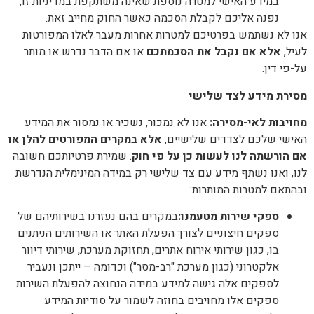
במידע האישי למטרה נוספת שאינה משתקפת במדיניות זו,
נפנה אליכם לקבלת הסכמה כאשר החוק מחייב זאת.
אנו לא נשתמש בפרטיכם למטרות אחרות מעבר לאלו המפורטות
לעיל,
אלא אם נקבל את הסכמתכם
או אם הדבר נדרש או מותר
על-פי דין.
מסירת מידע לצד שלישי
מחויבות לאי-מסירה
:
אנו לא נמכור, נשכיר או נמסור את המידע
האישי שלכם לצדדים שלישיים,
אלא במקרים המפורטים להלן או
אם הורשתה לנו לעשות כן על פי חוק
. שמירת פרטיותכם חשובה
לנו, ואנו נשתף מידע עם צד שלישי רק במידה המינימלית הנדרשת
ובהתאם למטרות המותרות:
ספקי שירות מטעמנו
:
במקרים בהם נעזרנו בשירותיהם של
ספקים חיצוניים לצורך הפעלת האתר או השירותים הניתנים
בו, כגון שירותי אירוח אתרים, תחזוקת מערכת, שירותי דיוור
אלקטרוני (כגון מערכת "רב-מסר") וכדומה – ייתכן ונעביר
לספקים אלה גישה למידע במידה הנחוצה להפעלת השירות.
ספקים אלו מחויבים בחוזה לשמור על סודיות המידע